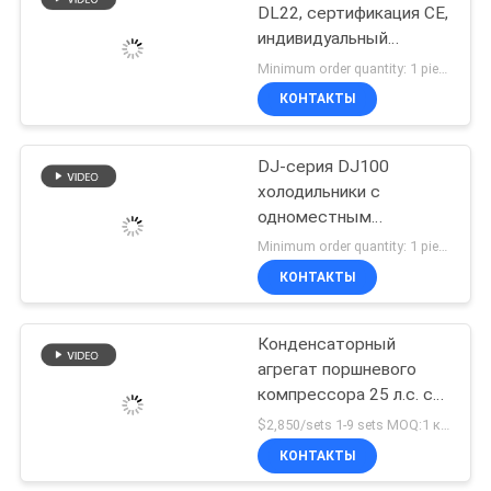
DL22, сертификация CE,
индивидуальный
14
воздухоохладитель,
Minimum order quantity: 1 piece $127.00-1,970.00 MOQ:1 комплект
испаритель для
Д печатает
КОНТАКТЫ
холодильной камеры 3
испаритель
л.с., потолочный
испаритель, подходит
DJ-серия DJ100
для холодильных
холодильники с
складов, холодильных
одноместным
камер, овощехранилищ.
охлаждением,
Minimum order quantity: 1 piece $127.00-1,970.00 MOQ:1 комплект
охлаждение с
КОНТАКТЫ
36
сертифицированным
сертификатом CE,
Пластинчатый
специальное
Конденсаторный
охлаждение воздуха,
агрегат поршневого
теплообменник
испаритель потолок,
компрессора 25 л.с. с
испаритель
воздухоохлаждаемым
$2,850/sets 1-9 sets MOQ:1 комплект
холодильного
конденсатором 240 м2
КОНТАКТЫ
оборудования,