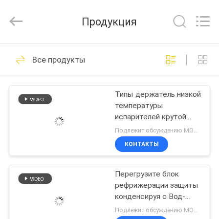
Refrigeration
Equipment
Co.,
Продукция
Ltd..
All
Rights
Reserved.
ДОМ
118
Все продукты
холодильного
ПРОДУКТЫ
агрегата
Типы держатель низкой
температуры
VR
испарителей крутой
-
комнаты алюминия
Подлежит обсуждению MOQ:1 Piece / Pieces
СПБЭ043Д высокие
ШОУ
КОНТАКТЫ
средние окна
32
Небольшой
Перегрузите блок
О
рефрижерации защиты
НАС
конденсируя блок
конденсируя с Вод-
охлаженными
Подлежит обсуждению MOQ:1