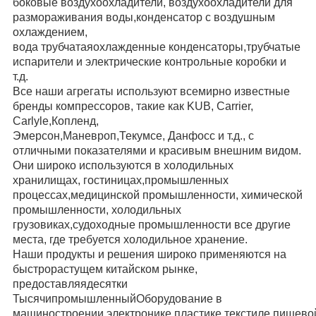
боковые воздухоохладители, воздухоохладители для
размораживания воды,
конденсатор с воздушным
охлаждением,
вода трубчатая
охлажденные конденсаторы,
трубчатые
испарители и электрические контрольные коробки и
т.д.
Все наши агрегаты используют всемирно известные
бренды компрессоров, такие как KUB, Carrier,
Carlyle,
Копленд,
Эмерсон,
Маневроп,
Текумсе, Данфосс и т.д., с
отличными показателями и красивым внешним видом.
Они широко используются в холодильных
хранилищах, гостиницах,промышленных
процессах,медицинской промышленности, химической
промышленности, холодильных
грузовиках,
судоходные промышленности все другие
места, где требуется холодильное хранение.
Наши продукты и решения широко применяются на
быстрорастущем китайском рынке,
предоставляя
десятки
Тысячи
промышленный
Оборудование в
машиностроении,электронике,пластике,текстиле,пищево