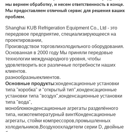
мы вернем обработку, и несем ответственность в конце.
Мы предоставляем отличный сервис для решения ваших
проблем.
Shanghai KUB Refrigeration Equipment Co., Ltd - это
передовое предприятие, специализирующееся на
проектировании,
Производство
и торговли
холодильного оборудования.
Основанная в 2000 году Мы приняли передовые
технологии международного уровня, чтобы
удовлетворить все различные потребности наших
клиентов.
разнообразные
клиентов.
Основные продукты:
конденсационные установки
типа "коробка" и "открытый тип",конденсационные
установки типа "воздух",конденсационные установки
типа "вода",
моноблок
конденсационные агрегаты разделённого
типа, низкотемпературный винт
Конденсационные
агрегаты, стойки компрессоров,
промышленных
холодильников,
Воздухоохладители серии D, двойные