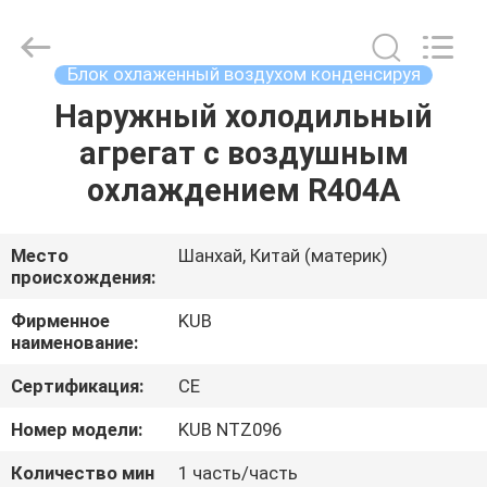
Refrigeration
Equipment
Co.,
Ltd..
All
Блок охлаженный воздухом конденсируя
Rights
Reserved.
Наружный холодильный
ДОМ
агрегат с воздушным
ПРОДУКТЫ
охлаждением R404A
VR
Место
Шанхай, Китай (материк)
происхождения:
-
ШОУ
Фирменное
KUB
наименование:
Сертификация:
CE
О
НАС
Номер модели:
KUB NTZ096
Количество мин
1 часть/часть