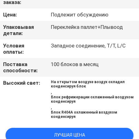
заказа:
ПУТЕШЕСТВИЕ
ФАБРИКИ
Цена:
Подлежит обсуждению
Упаковывая
Переклейка паллет+Плывоод
ПРОВЕРКА
детали:
КАЧЕСТВА
Условия
Западное соединение, T/T, L/C
оплаты:
СВЯЖИТЕСЬ
Поставка
100 блоков в месяц
способности:
МЫ
Высокий свет:
На открытом воздухе воздух охладил
конденсируя блок
,
СПРОСИТЕ
Блок рефрижерации охлаженный воздухом
конденсируя
ЦИТАТУ
,
Блок R404A охлаженный воздухом
конденсируя
КАРТА
САЙТА
ЛУЧШАЯ ЦЕНА