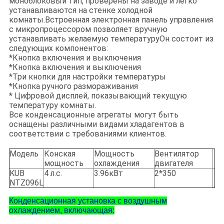
моноблоковый тип, проверены на заводе и легко
устанавливаются на стенке холодной
комнаты.Встроенная электронная панель управления
с микропроцессором позволяет вручную
устанавливать желаемую температуруОн состоит из
следующих компонентов:
*Кнопка включения и выключения
*Кнопка включения и выключения
*Три кнопки для настройки температуры
*Кнопка ручного размораживания
* Цифровой дисплей, показывающий текущую
температуру комнаты.
Все конденсационные агрегаты могут быть
оснащены различными видами хладагентов в
соответствии с требованиями клиентов.
Модель
Конская
Мощность
Вентилятор
мощность
охлаждения
двигателя
KUB
4 л.с.
3.96кВт
2*350
NTZ096L
Конденсационная установка с воздушным
охлаждением, включающая: