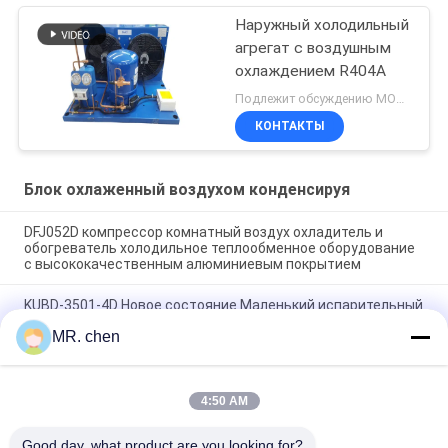
Наружный холодильный
агрегат с воздушным
охлаждением R404A
Подлежит обсуждению MOQ:1 часть/часть
КОНТАКТЫ
Блок охлаженный воздухом конденсируя
DFJ052D компрессор комнатный воздух охладитель и
обогреватель холодильное теплообменное оборудование
с высококачественным алюминиевым покрытием
KUBD-3501-4D Новое состояние Маленький испарительный
воздухоохладитель Производитель изготовлен в Китае
MR. chen
холодильное теплообменное оборудование
DFA052D Испарительная катушка Холодильное и
теплообменное оборудование для холодильных камер,
4:50 AM
морозильных камер, оборудования для хранения пищевых
продуктов
Good day, what product are you looking for?