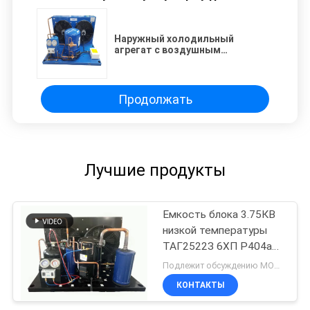
Наружный холодильный
агрегат с воздушным
охлаждением R404A
Продолжать
Лучшие продукты
Емкость блока 3.75КВ
низкой температуры
ТАГ2522З 6ХП Р404а
конденсируя охлаждая
Подлежит обсуждению MOQ:1 блок/блок
КОНТАКТЫ