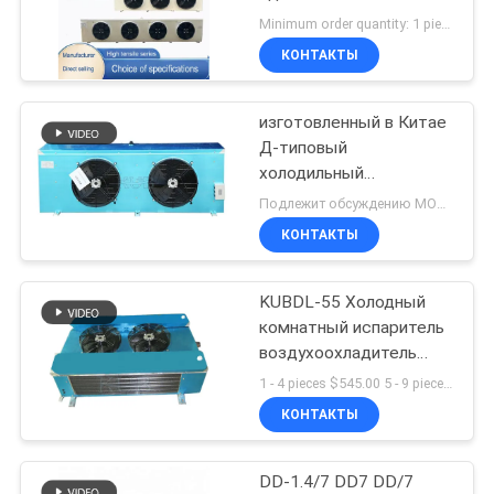
ЦИТАТУ
камер, овощехранилищ.
охлаждением,
Minimum order quantity: 1 piece $127.00-1,970.00 MOQ:1 комплект
охлаждение с
КОНТАКТЫ
сертифицированным
37
КАРТА
сертификатом CE,
Блоки
специальное
изготовленный в Китае
САЙТА
охлаждение воздуха,
Д-типовый
охлаженные
испаритель потолок,
холодильный
ПОЛИТИКА
испаритель
испаритель для
водой
Подлежит обсуждению MOQ:1
холодильного
хранения в холодильной
КОНФИДЕНЦИАЛЬНОСТИ
КОНТАКТЫ
оборудования,
конденсируя
комнате
производитель
холодильного
KUBDL-55 Холодный
21
оборудования,
комнатный испаритель
Испарители
холодильный завод,
воздухоохладитель
холодильный склад
воздухоохладитель
1 - 4 pieces $545.00 5 - 9 pieces $520.00 >= 10 pieces $480.00 MOQ:1 (части)
крутой комнаты
КОНТАКТЫ
DD-1.4/7 DD7 DD/7