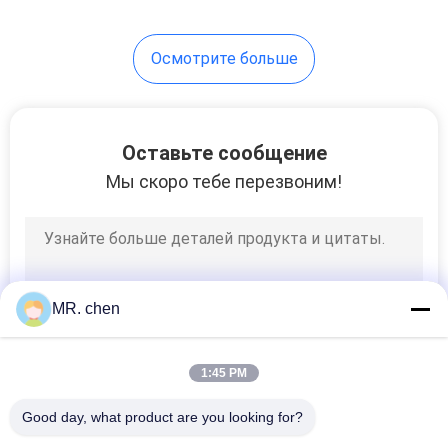
испарителя длинная
7
Осмотрите больше
Двери
холодильных
установок
Оставьте сообщение
Мы скоро тебе перезвоним!
110
Компрессор
MR. chen
холодильных
установок
1:45 PM
Good day, what product are you looking for?