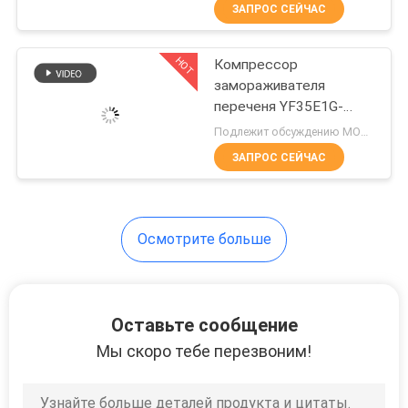
ПУТЕШЕСТВИЕ
ЗАПРОС СЕЙЧАС
ФАБРИКИ
HOT
Компрессор
6
замораживателя
ПРОВЕРКА
переченя YF35E1G-
Semi герметичный
КАЧЕСТВА
Q100 Invotech
Подлежит обсуждению MOQ:16
конденсируя блок
ЗАПРОС СЕЙЧАС
СВЯЖИТЕСЬ
МЫ
Осмотрите больше
74
СПРОСИТЕ
Блок охлаженный
ЦИТАТУ
Оставьте сообщение
воздухом
Мы скоро тебе перезвоним!
КАРТА
конденсируя
САЙТА