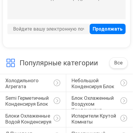
ПОЛИТИКА
37
КОНФИДЕНЦИАЛЬНОСТИ
Блоки
охлаженные
водой
Популярные категории
Все
конденсируя
Холодильного 
Небольшой 
21
Агрегата
Конденсируя Блок
Испарители
Semi Герметичный 
Блок Охлаженный 
Конденсируя Блок
Воздухом 
крутой комнаты
Конденсируя
Блоки Охлаженные 
Испарители Крутой 
Водой Конденсируя
Комнаты