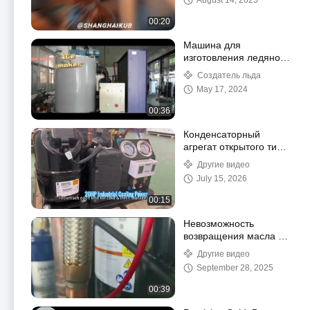
August 14, 2025
00:20
Машина для
изготовления ледяного
листа
Создатель льда
May 17, 2024
00:36
Конденсаторный
агрегат открытого типа
Tecumseh для
Другие видео
среднетемпературных
July 15, 2026
холодильных камер и
помещений для
00:15
хранения свежих
продуктов
Невозможность
возвращения масла в
холодильник?
Другие видео
September 28, 2025
00:39