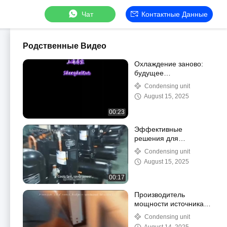
Чат
Контактные Данные
Родственные Видео
Охлаждение заново:
будущее
промышленных
Condensing unit
чиллеров
August 15, 2025
00:23
Эффективные
решения для
охлаждения:
Condensing unit
промышленная
August 15, 2025
холодильная
установка в действии!
00:17
Производитель
мощности источника
холодильного
Condensing unit
хранения