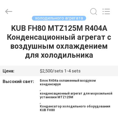
Refrigeration
Equipment
Co.,
Ltd..
All
холодильного агрегата
Rights
Reserved.
KUB FH80 MTZ125M R404A
ДОМ
Конденсационный агрегат с
ПРОДУКТЫ
воздушным охлаждением
для холодильника
VR
-
Цена:
$2,500/sets 1-4 sets
ШОУ
Высокий свет:
Блок R404a охлаженный воздухом
конденсируя
,
конденсационный агрегат для морозильной
О
установки MTZ125M
,
НАС
Конденсатор холодильного оборудования
KUB FH80