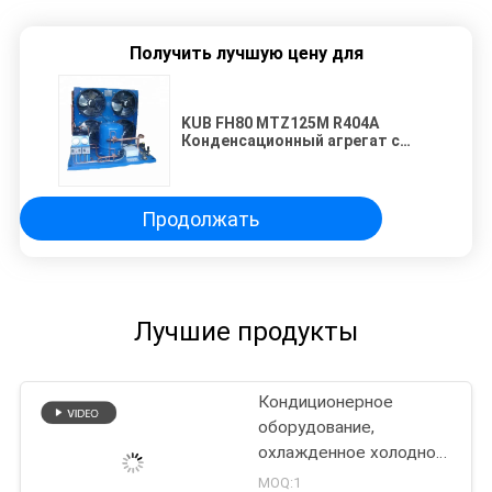
Получить лучшую цену для
KUB FH80 MTZ125M R404A
Конденсационный агрегат с
воздушным охлаждением для
холодильника
Продолжать
Лучшие продукты
Кондиционерное
оборудование,
охлажденное холодной
водой
MOQ:1