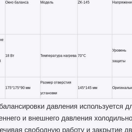
Окно баланса
Модель
ZK-145
Напряжени
ие
Уровень
18 Вт
Температура нагрева
70°C
8
защиты
Размер отверстия
175*175*90 мм
145*145 мм
Оригиналь
установки
балансировки давления используется д
еннего и внешнего давления холодильн
ечивая свободную работу и закрытие дв