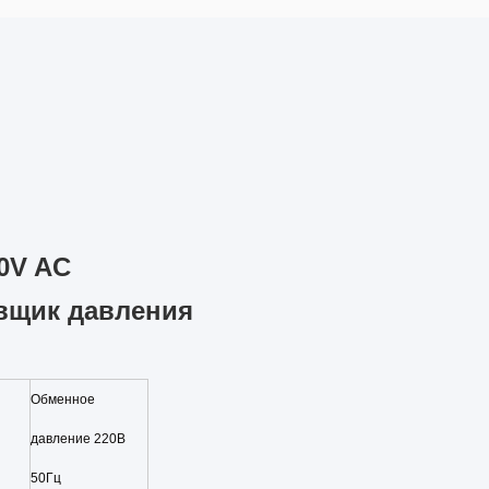
0V AC
вщик давления
Обменное
давление 220В
50Гц