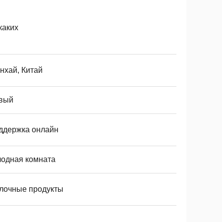
каких
нхай, Китай
вый
ддержка онлайн
лодная комната
лочные продукты