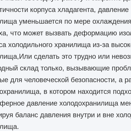
тичности корпуса хладагента, давление
лища уменьшается по мере охлаждения
ха, что может вызвать деформацию изо
са холодильного хранилища из-за высок
лища,Или сделать это трудно или нево
одный склад только, вызывающие проб
ые для человеческой безопасности, а р
охранилища, в котором находится подхо
ферное давление холодохранилища ме
ируя баланс давления внутри и вне хол
лища.