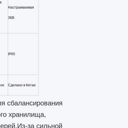
е
Настраиваемая
36В
IP65
ное
Сделано в Китае
ля сбалансирования
ого хранилища,
ерей.Из-за сильной