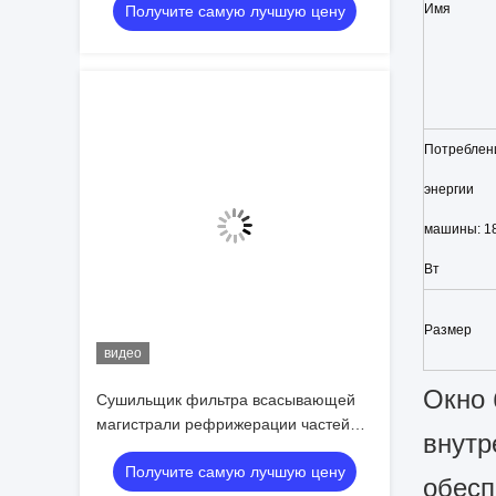
Имя
Получите самую лучшую цену
кондиционера электронный
промышленный
Потреблен
энергии
машины: 1
Вт
Размер
видео
Окно 
Сушильщик фильтра всасывающей
магистрали рефрижерации частей
внутр
холодильных установок EK309S
Получите самую лучшую цену
обесп