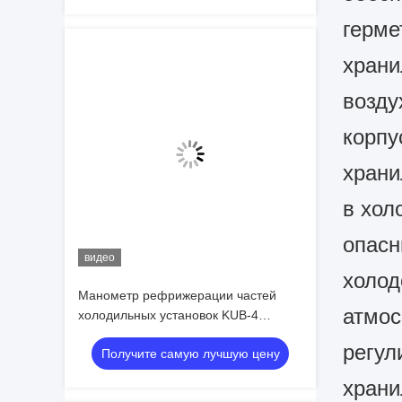
герме
храни
возду
корпу
храни
в хол
опасн
видео
холод
Манометр рефрижерации частей
атмос
холодильных установок KUB-4
коллекторный
регул
Получите самую лучшую цену
храни