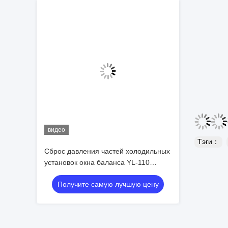
видео
Тэги：
Сброс давления частей холодильных
установок окна баланса YL-110
круговой
Получите самую лучшую цену