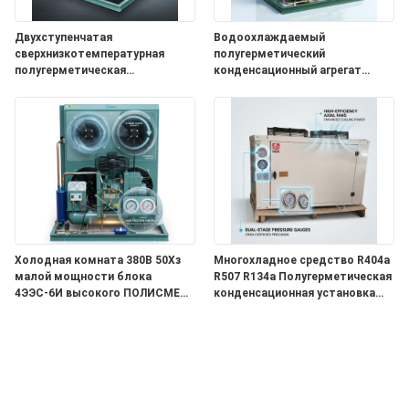
Двухступенчатая
Водоохлаждаемый
сверхнизкотемпературная
полугерметический
полугерметическая
конденсационный агрегат
конденсационная установка
4FES-5Y Shell Tube Condenser
2CES-4Y Глубокая заморозка
Промышленное холодильное
-40C Охлаждение
оборудование
Холодная комната 380В 50Хз
Многохладное средство R404a
малой мощности блока
R507 R134a Полугерметическая
4ЭЭС-6И высокого ПОЛИСМЕНА
конденсационная установка
энергосберегающая Семи
4DES-7Y Универсальное
герметичная конденсационная
охлаждение