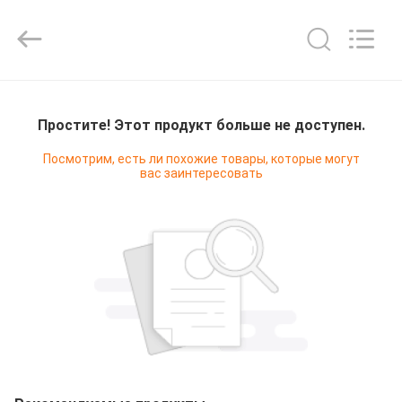
Refrigeration
Equipment
Co.,
Ltd..
All
Rights
Reserved.
ДОМ
Простите! Этот продукт больше не доступен.
ПРОДУКТЫ
Посмотрим, есть ли похожие товары, которые могут
вас заинтересовать
VR
-
ШОУ
О
НАС