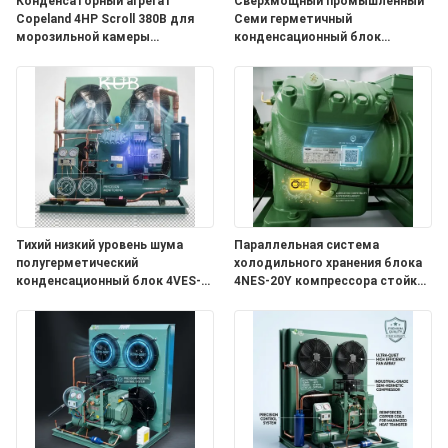
Конденсаторный агрегат
Сверхмощный промышленный
ЦИТАТУ
Copeland 4HP Scroll 380В для
Семи герметичный
морозильной камеры
конденсационный блок
холодильного склада
4ГЭ-23И 20ХП большой
холодильный шкаф 380В 50Хз
КАРТА
САЙТА
ПОЛИТИКА
КОНФИДЕНЦИАЛЬНОСТИ
Тихий низкий уровень шума
Параллельная система
полугерметический
холодильного хранения блока
конденсационный блок 4VES-
4NES-20Y компрессора стойки
10Y звукозащищенный
Семи герметичная
холодильный 380V