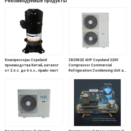
Рекомендуемые продукты
ПУТЕШЕСТВИЕ
ФАБРИКИ
ПРОВЕРКА
КАЧЕСТВА
СВЯЖИТЕСЬ
Компрессоры Copeland
ZB29KQE 4HP Copeland 220V
производства Китай, каталог
Compressor Commercial
МЫ
от 2 л.с. до 6 л.с., прайс-лист
Refrigeration Condensing Unit air
Cooled Condenser Unit for Cold
Room
НОВОСТИ
СЛУЧАИ
СПРОСИТЕ