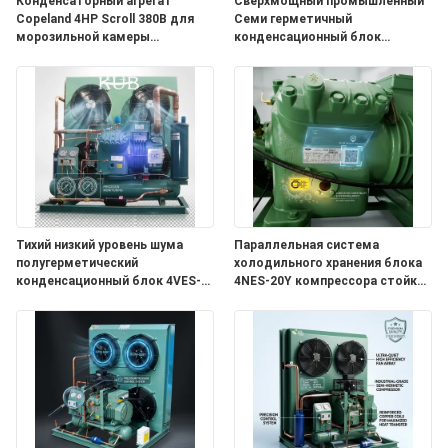
Конденсаторный агрегат
Сверхмощный промышленный
ЦИТАТУ
Copeland 4HP Scroll 380В для
Семи герметичный
морозильной камеры
конденсационный блок
холодильного склада
4ГЭ-23И 20ХП большой
холодильный шкаф 380В 50Хз
КАРТА
САЙТА
ПОЛИТИКА
КОНФИДЕНЦИАЛЬНОСТИ
Тихий низкий уровень шума
Параллельная система
полугерметический
холодильного хранения блока
конденсационный блок 4VES-
4NES-20Y компрессора стойки
10Y звукозащищенный
Семи герметичная
холодильный 380V