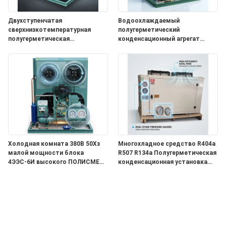
Двухступенчатая
Водоохлаждаемый
сверхнизкотемпературная
полугерметический
полугерметическая
конденсационный агрегат
конденсационная установка
4FES-5Y Shell Tube Condenser
2CES-4Y Глубокая заморозка
Промышленное холодильное
-40C Охлаждение
оборудование
Холодная комната 380В 50Хз
Многохладное средство R404a
малой мощности блока
R507 R134a Полугерметическая
4ЭЭС-6И высокого ПОЛИСМЕНА
конденсационная установка
энергосберегающая Семи
4DES-7Y Универсальное
герметичная конденсационная
охлаждение