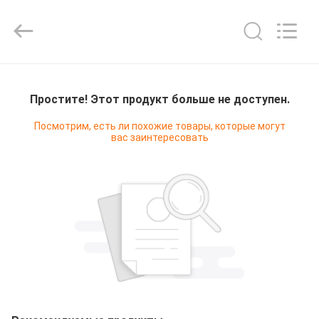
Refrigeration
Equipment
Co.,
Ltd..
All
Rights
Reserved.
ДОМ
Простите! Этот продукт больше не доступен.
ПРОДУКТЫ
Посмотрим, есть ли похожие товары, которые могут
вас заинтересовать
VR
-
ШОУ
О
НАС