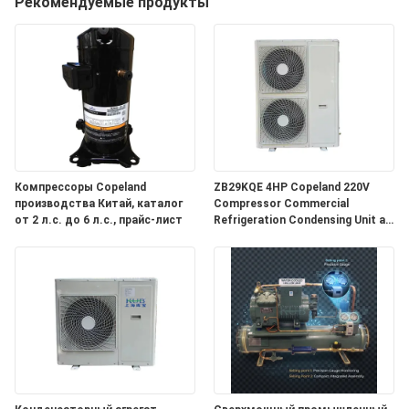
Рекомендуемые продукты
ПУТЕШЕСТВИЕ
ФАБРИКИ
ПРОВЕРКА
КАЧЕСТВА
СВЯЖИТЕСЬ
Компрессоры Copeland
ZB29KQE 4HP Copeland 220V
производства Китай, каталог
Compressor Commercial
МЫ
от 2 л.с. до 6 л.с., прайс-лист
Refrigeration Condensing Unit air
Cooled Condenser Unit for Cold
Room
НОВОСТИ
СЛУЧАИ
СПРОСИТЕ