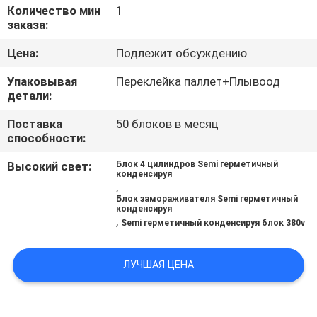
ПУТЕШЕСТВИЕ
Количество мин
1
заказа:
ФАБРИКИ
Цена:
Подлежит обсуждению
ПРОВЕРКА
Упаковывая
Переклейка паллет+Плывоод
детали:
КАЧЕСТВА
Поставка
50 блоков в месяц
способности:
СВЯЖИТЕСЬ
Высокий свет:
Блок 4 цилиндров Semi герметичный
МЫ
конденсируя
,
Блок замораживателя Semi герметичный
конденсируя
СПРОСИТЕ
,
Semi герметичный конденсируя блок 380v
ЦИТАТУ
ЛУЧШАЯ ЦЕНА
КАРТА
САЙТА