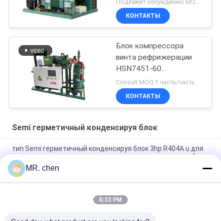
Подлежит обсуждению MOQ:1
КОНТАКТЫ
Блок компрессора
винта рефрижерации
HSN7451-60
конденсируя
Consult MOQ:1 часть/часть
КОНТАКТЫ
Semi герметичный конденсируя блок
тип Semi герметичный конденсируя блок 3hp R404A u для
комнаты холодильных установок охладителя холодной
MR. chen
Охлаженный воздухом блок замораживателя компрессора
Semi герметичный конденсируя для мяса
8:33 PM
блок 4HE18Y компрессора холодной комнаты 420v R404A
конденсируя