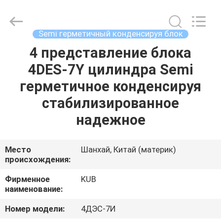
Refrigeration
Equipment
Co.,
Ltd..
All
Semi герметичный конденсируя блок
Rights
Reserved.
4 представление блока
ДОМ
4DES-7Y цилиндра Semi
ПРОДУКТЫ
герметичное конденсируя
стабилизированное
VR
надежное
-
ШОУ
Место
Шанхай, Китай (материк)
происхождения:
О
Фирменное
KUB
наименование:
НАС
Номер модели:
4ДЭС-7И